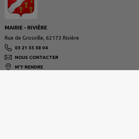
MAIRIE - RIVIÈRE
Rue de Grosville, 62173 Rivière
03 21 55 58 04
NOUS CONTACTER
M'Y RENDRE
www.communederiviere.fr