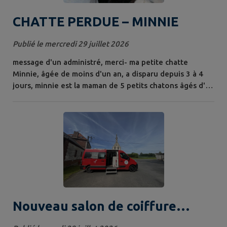
CHATTE PERDUE – MINNIE
Publié le mercredi 29 juillet 2026
message d'un administré, merci- ma petite chatte
Minnie, âgée de moins d'un an, a disparu depuis 3 à 4
jours, minnie est la maman de 5 petits chatons âgés d'à
peine 3 à 4 mois ils l'attendent à la maison et nous
sommes très inquiets elle est très peureuse et peut se
cacher dans un garage, une cave, un abri de jardin, sous
une voiture ou dans des buissons si vous pensez l'avoir
aperçue, merci de...
Nouveau salon de coiffure
mobile