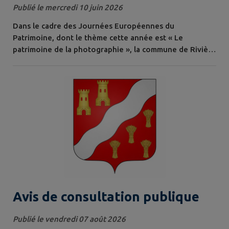
Rivière : aidons ensemble à faire
Publié le mercredi 10 juin 2026
revivre la mémoire de notre
Dans le cadre des Journées Européennes du
village !
Patrimoine, dont le thème cette année est « Le
patrimoine de la photographie », la commune de Rivière
prépare une exposition consacrée à la vie du village
autrefois. Pour enrichir cette exposition, nous
recherchons des photographies anciennes, cartes
postales, clichés de fêtes locales, d'événements, de
commerces, d'écoles, de rues ou encore de scènes de...
Avis de consultation publique
Publié le vendredi 07 août 2026