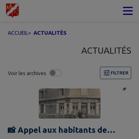
Contenu
Menu
Recherche
Pied de page
ACCUEIL
>
ACTUALITÉS
ACTUALITÉS
Voir les archives
FILTRER
Page 1. 10 actualités sur 18 affichées sur cette page. F
📸 Appel aux habitants de