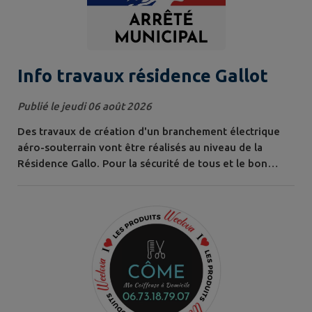
11h30 et de 19h à 2h....
Info travaux résidence Gallot
Publié le jeudi 06 août 2026
Des travaux de création d'un branchement électrique
aéro-souterrain vont être réalisés au niveau de la
Résidence Gallo. Pour la sécurité de tous et le bon
déroulement du chantier, la circulation et le
stationnement y seront temporairement modifiés.
Période : Du 15 août 2026 au 13 septembre 2026 inclus.
Secteur : Voie communale Résidence Gallo. Mesures
mises en place durant les travaux : *...