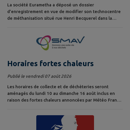
La société Eurametha a déposé un dossier
d'enregistrement en vue de modifier son technocentre
de méthanisation situé rue Henri Becquerel dans la
commune de Saint-Laurent-Blangy (62223) ainsi que
son plan d'épandage dans les 18 communes du
département du Nord (59) et les 83 communes du
département du Pas-de-Calais (62) dont Rivière. Cette
demande est soumise à consultation du public du 2...
Horaires fortes chaleurs
Publié le vendredi 07 août 2026
Les horaires de collecte et de déchèteries seront
aménagés du lundi 10 au dimanche 16 août inclus en
raison des fortes chaleurs annoncées par Météo France.
Un retour à la normale est prévu dès le lundi 17 août
sous réserve de l'évolution des températures. À cet
effet, le protocole suivant est mis en vigueur : La
collecte des bacs en porte-à-porte aura lieu de 4h30 à