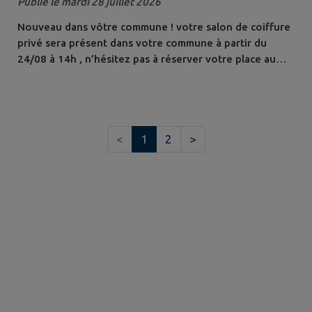
Publié le mardi 28 juillet 2026
Nouveau dans vôtre commune ! votre salon de coiffure
privé sera présent dans votre commune à partir du
24/08 à 14h , n’hésitez pas à réserver votre place au
06.73.18.79.07. Hâte de vous rencontrer ! delphine
<
1
2
>