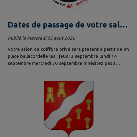
Dates de passage de votre salon
privé en septembre
Publié le mercredi 05 août 2026
Votre salon de coiffure privé sera présent à partir de 9h
place ballacordelle les : jeudi 3 septembre lundi 14
septembre mercredi 30 septembre n’hésitez pas à
réserver votre place au 06.73.18.79.07