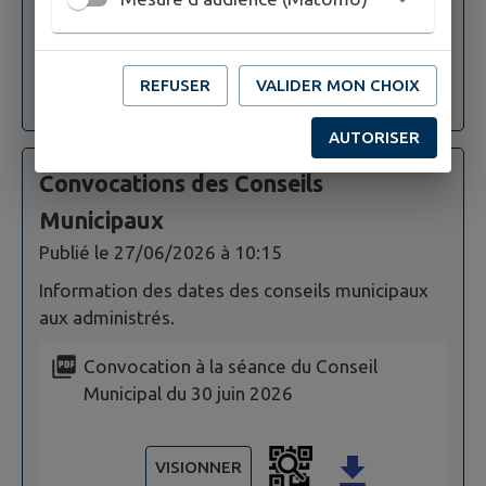
VISIONNER
REFUSER
VALIDER MON CHOIX
Registre personnes vulnérables
AUTORISER
Convocations des Conseils
Municipaux
Publié le
27/06/2026 à 10:15
Information des dates des conseils municipaux
aux administrés.
Convocation à la séance du Conseil
Municipal du 30 juin 2026
VISIONNER