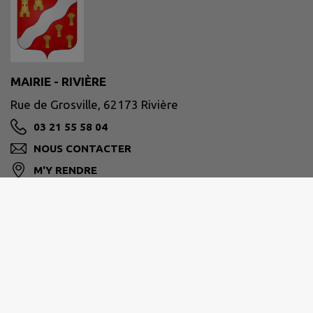
MAIRIE - RIVIÈRE
Rue de Grosville, 62173 Rivière
03 21 55 58 04
NOUS CONTACTER
M'Y RENDRE
www.communederiviere.fr