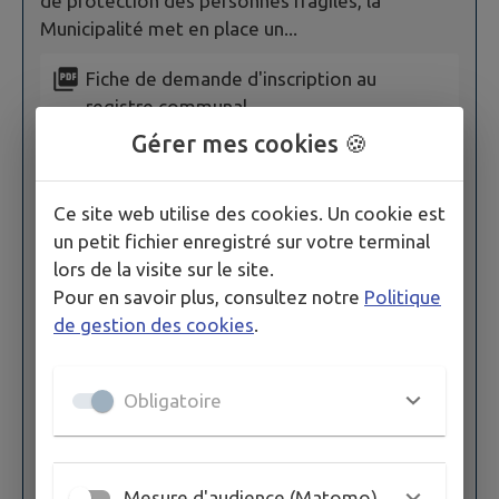
de protection des personnes fragiles, la
Municipalité met en place un...
Fiche de demande d'inscription au
registre communal
Gérer mes cookies 🍪
VISIONNER
Ce site web utilise des cookies. Un cookie est
un petit fichier enregistré sur votre terminal
Fiche de demande de rectification au
lors de la visite sur le site.
registre des personnes vulnérables
Pour en savoir plus, consultez notre
Politique
de gestion des cookies
.
VISIONNER
Obligatoire
Fiche de demande de radiation au registre
communal.
Mesure d'audience (Matomo)