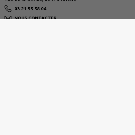
03 21 55 58 04
NOUS CONTACTER
M'Y RENDRE
www.communederiviere.fr
COMMUNAUTÉ URBAINE D'ARRAS
www.cu-arras.fr/